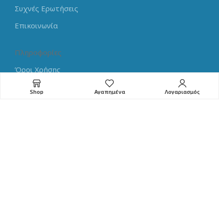
Συχνές Ερωτήσεις
Επικοινωνία
Πληροφορίες
Όροι Χρήσης
Πολιτική Απορρήτου
Shop
Αγαπημένα
Λογαριασμός
Τρόποι Πληρωμής
Τρόποι Αποστολής
Επιστροφές
Learning Center
Arduino Tutorials
Raspberry Pi Tutorials
Guides for Electronics