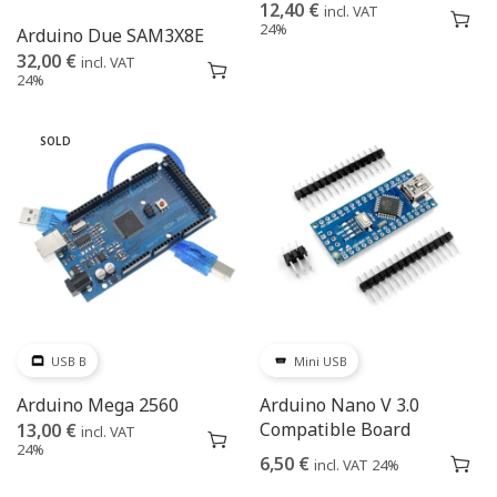
12,40
€
incl. VAT
24%
Arduino Due SAM3X8E
32,00
€
incl. VAT
24%
SOLD
USB B
Mini USB
Arduino Mega 2560
Arduino Nano V 3.0
Compatible Board
13,00
€
incl. VAT
24%
6,50
€
incl. VAT 24%