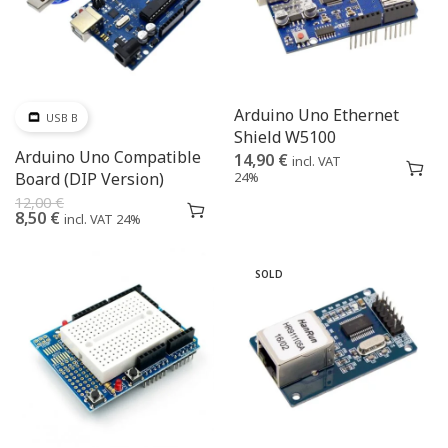
Arduino Uno Ethernet
USB B
Shield W5100
Arduino Uno Compatible
14,90
€
incl. VAT
Board (DIP Version)
24%
12,00
€
8,50
€
incl. VAT 24%
SOLD