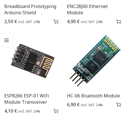
Breadboard Prototyping
ENC28J60 Ethernet
Arduino Shield
Module
2,50
€
4,90
€
incl. VAT 24%
incl. VAT 24%
ESP8266 ESP-01 WiFi
HC-06 Bluetooth Module
Module Transceiver
6,90
€
incl. VAT 24%
4,10
€
incl. VAT 24%