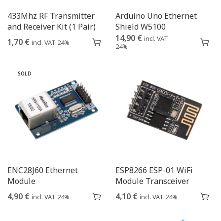
433Mhz RF Transmitter
Arduino Uno Ethernet
and Receiver Kit (1 Pair)
Shield W5100
14,90
€
incl. VAT
1,70
€
incl. VAT 24%
24%
SOLD
ENC28J60 Ethernet
ESP8266 ESP-01 WiFi
Module
Module Transceiver
4,90
€
4,10
€
incl. VAT 24%
incl. VAT 24%