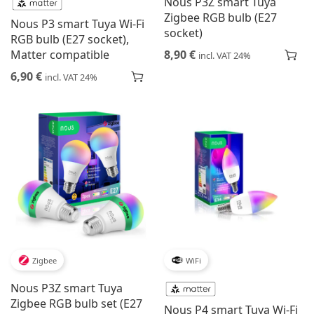
Nous P3Z smart Tuya
Zigbee RGB bulb (E27
Nous P3 smart Tuya Wi-Fi
socket)
RGB bulb (E27 socket),
Matter compatible
8,90
€
incl. VAT 24%
6,90
€
incl. VAT 24%
Zigbee
WiFi
Nous P3Z smart Tuya
Zigbee RGB bulb set (E27
Nous P4 smart Tuya Wi-Fi