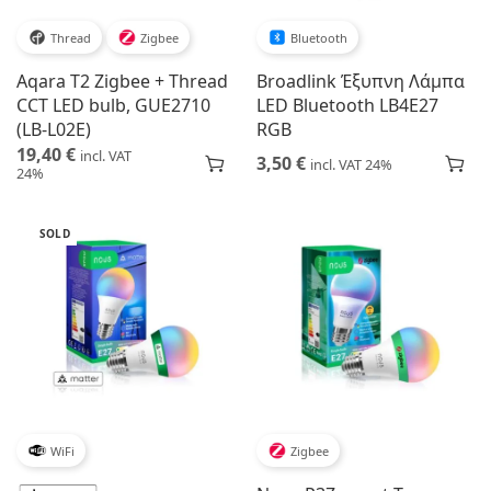
Thread
Zigbee
Bluetooth
Aqara T2 Zigbee + Thread
Broadlink Έξυπνη Λάμπα
CCT LED bulb, GUE2710
LED Bluetooth LB4E27
(LB-L02E)
RGB
19,40
€
incl. VAT
3,50
€
incl. VAT 24%
24%
SOLD
WiFi
Zigbee