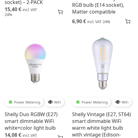
socket) – 2-PACK
RGB bulb (E14 socket),
15,40
€
incl. VAT
Matter compatible
24%
6,90
€
incl. VAT 24%
Power Metering
WiFi
Power Metering
WiFi
Shelly Duo RGBW (E27)
Shelly Vintage (E27, ST64)
smart dimmable WiFi
smart dimmable WiFi
white+color light bulb
warm white light bulb
with vintage (Edison-
14,08
€
incl. VAT