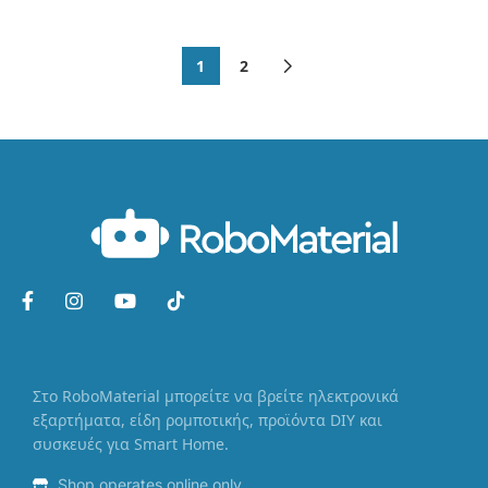
1
2
Στο RoboMaterial μπορείτε να βρείτε ηλεκτρονικά
εξαρτήματα, είδη ρομποτικής, προϊόντα DIY και
συσκευές για Smart Home.
Shop operates online only