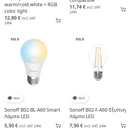
compatible
warm/cold white + RGB
11,74
€
incl. VAT
color light
24%
12,80
€
incl. VAT
24%
SOLD
SOLD
WiFi
WiFi
Sonoff B02-BL-A60 Smart
Sonoff B02-F-A60 Έξυπνη
Λάμπα LED
Λάμπα LED
5,50
€
7,50
€
incl. VAT 24%
incl. VAT 24%