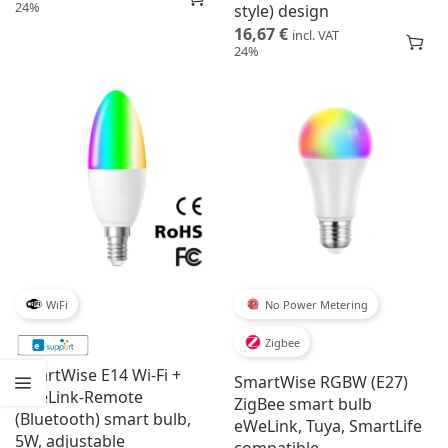
24%
style) design
16,67
€
incl. VAT
24%
WiFi
No Power Metering
Zigbee
SmartWise E14 Wi-Fi +
SmartWise RGBW (E27)
eWeLink-Remote
ZigBee smart bulb
(Bluetooth) smart bulb,
eWeLink, Tuya, SmartLife
5W, adjustable