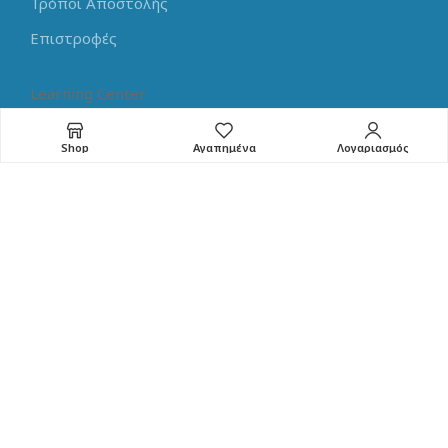
Τρόποι Αποστολής
Επιστροφές
Learning Center
Arduino Tutorials
Shop
Αγαπημένα
Λογαριασμός
Raspberry Pi Tutorials
Guides for Electronics
Programming Tips
Home Assistant Tips
NEW
RoboMaterial
© 2024. All rights reserved
Part of
Mitsis Group
Κατασκευή E-Shop
από την Codename