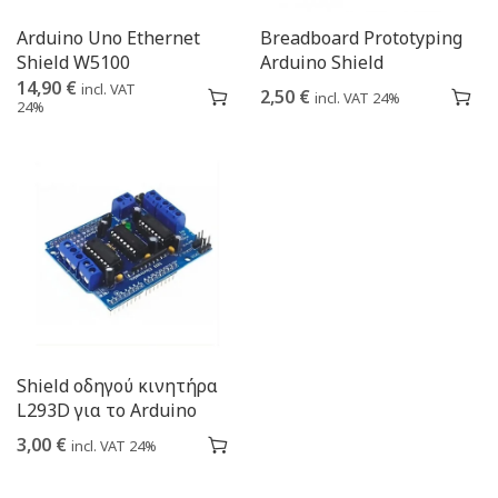
Arduino Uno Ethernet
Breadboard Prototyping
Shield W5100
Arduino Shield
14,90
€
incl. VAT
2,50
€
incl. VAT 24%
24%
Shield οδηγού κινητήρα
L293D για το Arduino
3,00
€
incl. VAT 24%