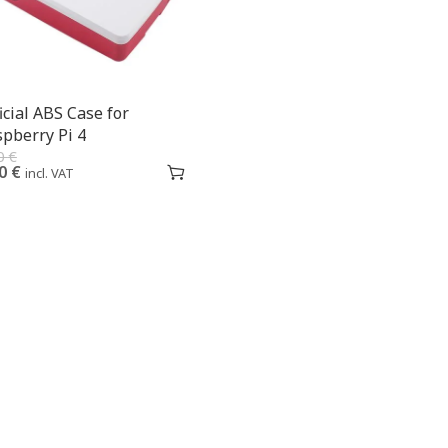
icial ABS Case for
pberry Pi 4
0
€
00
€
incl. VAT
%