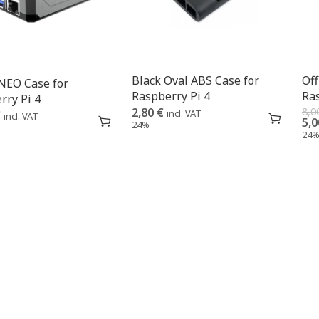
Black Oval ABS Case for
Off
NEO Case for
Raspberry Pi 4
Ras
rry Pi 4
2,80
€
8,0
incl. VAT
€
incl. VAT
5,
24%
24