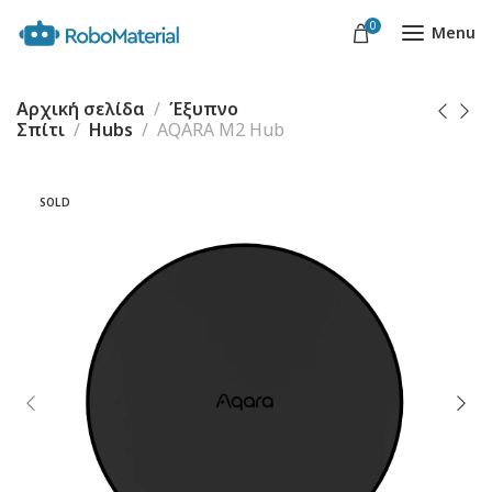
0
Menu
Αρχική σελίδα
Έξυπνο
Σπίτι
Hubs
AQARA M2 Hub
SOLD