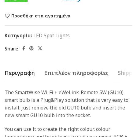
Προσθήκη στα αγαπημένα
Κατηγορία:
LED Spot Lights
Share:
Περιγραφή
Επιπλέον πληροφορίες
Shippin
The SmartWise Wi-Fi + eWeLink-Remote 5W (GU10)
smart bulb is a Plug&Play solution that is very easy to
install: just remove the old GU10 bulb and insert the
new smart GU10 bulb into the socket.
You can use it to create the right colour, colour
temperature and brightness to suit your mood. RGB +