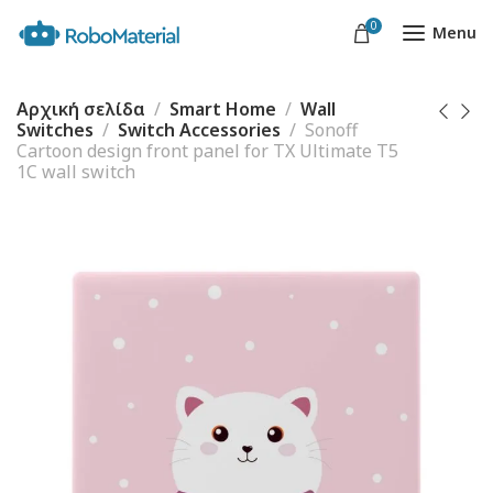
0
Menu
Αρχική σελίδα
Smart Home
Wall
Switches
Switch Accessories
Sonoff
Cartoon design front panel for TX Ultimate T5
1C wall switch