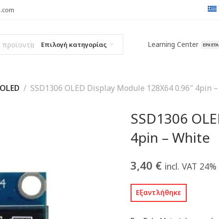
l.com
Learning Center
Επιλογή κατηγορίας
ΈΡΧΕΤ
OLED
SSD1306 OLED Display Module 128X64 0.96″ 4pin –
SSD1306 OLED
4pin – White
3,40
€
incl. VAT 24%
Εξαντλήθηκε