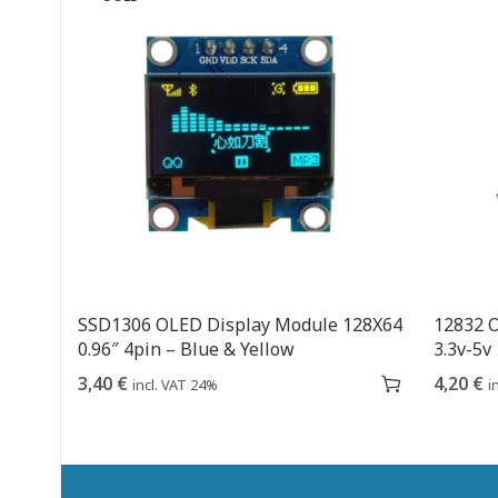
SSD1306 OLED Display Module 128X64
12832 O
0.96″ 4pin – Blue & Yellow
3.3v-5v
3,40
€
4,20
€
incl. VAT 24%
i