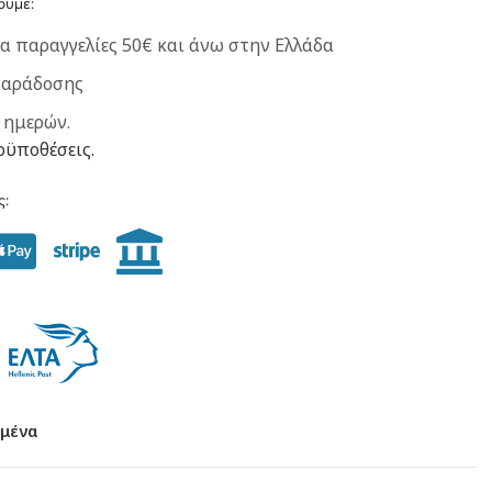
ουμε:
α παραγγελίες 50€ και άνω στην Ελλάδα
παράδοσης
 ημερών.
οϋποθέσεις.
ς:
μένα